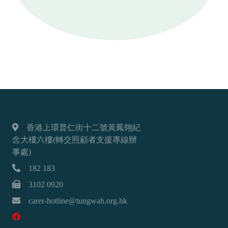
香港上環普仁街十二號黃鳳翎紀
念大樓六樓(轉交照顧者支援專線辦
事處)
182 183
3102 0920
carer-hotline@tungwah.org.hk